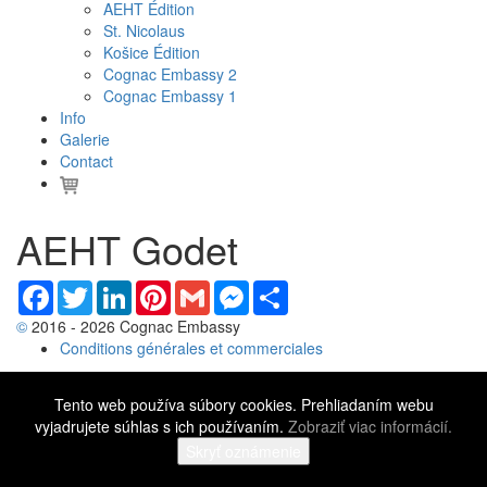
AEHT Édition
St. Nicolaus
Košice Édition
Cognac Embassy 2
Cognac Embassy 1
Info
Galerie
Contact
AEHT Godet
Facebook
Twitter
LinkedIn
Pinterest
Gmail
Messenger
Share
©
2016 - 2026 Cognac Embassy
Conditions générales et commerciales
Tento web používa súbory cookies. Prehliadaním webu
vyjadrujete súhlas s ich používaním.
Zobraziť viac informácií.