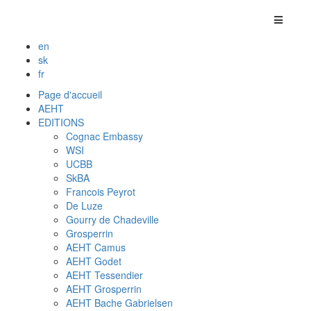
en
sk
fr
Page d'accueil
AEHT
EDITIONS
Cognac Embassy
WSI
UCBB
SkBA
Francois Peyrot
De Luze
Gourry de Chadeville
Grosperrin
AEHT Camus
AEHT Godet
AEHT Tessendier
AEHT Grosperrin
AEHT Bache Gabrielsen