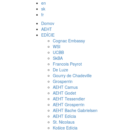
en
sk
fr
Domov
AEHT
EDÍCIE
Cognac Embassy
WSI
UCBB
SkBA
Francois Peyrot
De Luze
Gourry de Chadeville
Grosperrin
AEHT Camus
AEHT Godet
AEHT Tessendier
AEHT Grosperrin
AEHT Bache Gabrielsen
AEHT Edícia
St. Nicolaus
Košice Edícia