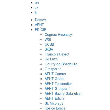
en
sk
fr
Domov
AEHT
EDÍCIE
Cognac Embassy
WSI
UCBB
SkBA
Francois Peyrot
De Luze
Gourry de Chadeville
Grosperrin
AEHT Camus
AEHT Godet
AEHT Tessendier
AEHT Grosperrin
AEHT Bache Gabrielsen
AEHT Edícia
St. Nicolaus
Košice Edícia