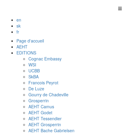
en
sk
fr
Page d'accueil
AEHT
EDITIONS
Cognac Embassy
WSI
UCBB
SkBA
Francois Peyrot
De Luze
Gourry de Chadeville
Grosperrin
AEHT Camus
AEHT Godet
AEHT Tessendier
AEHT Grosperrin
AEHT Bache Gabrielsen