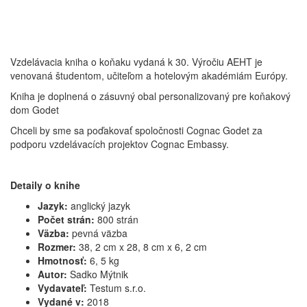
Vzdelávacia kniha o koňaku vydaná k 30. Výročiu AEHT je
venovaná študentom, učiteľom a hotelovým akadémiám Európy.
Kniha je doplnená o zásuvný obal personalizovaný pre koňakový
dom Godet
Chceli by sme sa poďakovať spoločnosti Cognac Godet za
podporu vzdelávacích projektov Cognac Embassy.
Detaily o knihe
Jazyk:
anglický jazyk
Počet strán:
800 strán
Väzba:
pevná väzba
Rozmer:
38, 2 cm x 28, 8 cm x 6, 2 cm
Hmotnosť:
6, 5 kg
Autor:
Sadko Mýtnik
Vydavateľ:
Testum s.r.o.
Vydané v:
2018