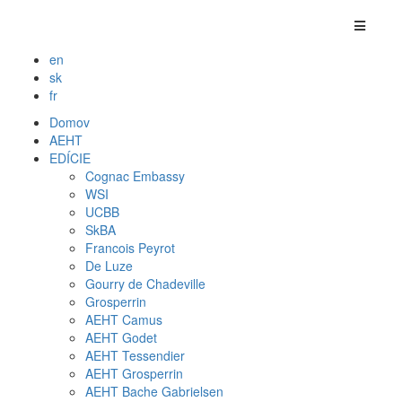
en
sk
fr
Domov
AEHT
EDÍCIE
Cognac Embassy
WSI
UCBB
SkBA
Francois Peyrot
De Luze
Gourry de Chadeville
Grosperrin
AEHT Camus
AEHT Godet
AEHT Tessendier
AEHT Grosperrin
AEHT Bache Gabrielsen