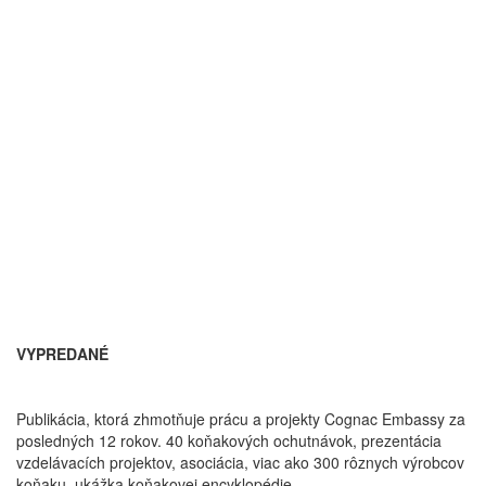
VYPREDANÉ
Publikácia, ktorá zhmotňuje prácu a projekty Cognac Embassy za
posledných 12 rokov. 40 koňakových ochutnávok, prezentácia
vzdelávacích projektov, asociácia, viac ako 300 rôznych výrobcov
koňaku, ukážka koňakovej encyklopédie.