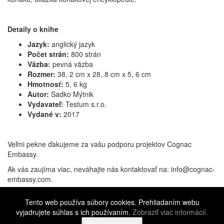
Detaily o knihe
Jazyk:
anglický jazyk
Počet strán:
800 strán
Väzba:
pevná väzba
Rozmer:
38, 2 cm x 28, 8 cm x 5, 6 cm
Hmotnosť:
5, 6 kg
Autor:
Sadko Mýtnik
Vydavateľ:
Testum s.r.o.
Vydané v:
2017
Veľmi pekne ďakujeme za vašu podporu projektov Cognac
Embassy.
Ak vás zaujíma viac, neváhajte nás kontaktovať na: info@cognac-
embassy.com.
Cognac Embassy 1. Edícia
VYPREDANÉ...
čítať viac
Tento web používa súbory cookies. Prehliadaním webu
Facebook
Twitter
LinkedIn
Pinterest
Gmail
Messenger
Share
vyjadrujete súhlas s ich používaním.
Zobraziť viac informácií.
©
2016 - 2026 Cognac Embassy