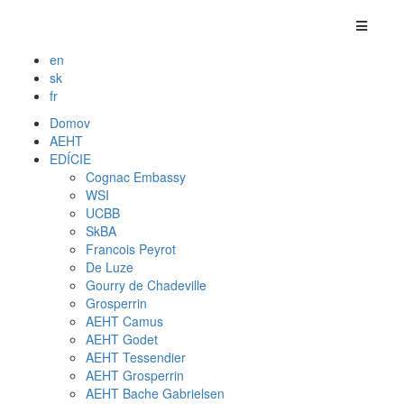
en
sk
fr
Domov
AEHT
EDÍCIE
Cognac Embassy
WSI
UCBB
SkBA
Francois Peyrot
De Luze
Gourry de Chadeville
Grosperrin
AEHT Camus
AEHT Godet
AEHT Tessendier
AEHT Grosperrin
AEHT Bache Gabrielsen