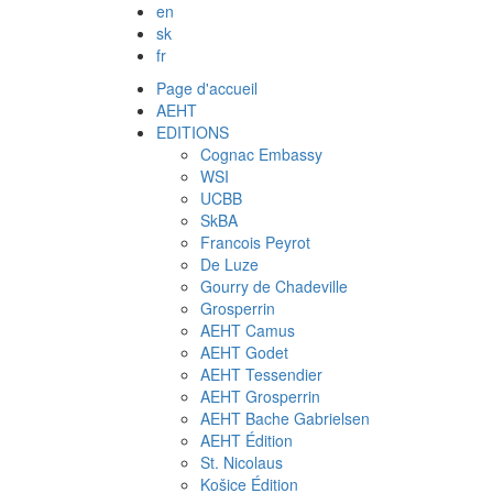
en
sk
fr
Page d'accueil
AEHT
EDITIONS
Cognac Embassy
WSI
UCBB
SkBA
Francois Peyrot
De Luze
Gourry de Chadeville
Grosperrin
AEHT Camus
AEHT Godet
AEHT Tessendier
AEHT Grosperrin
AEHT Bache Gabrielsen
AEHT Édition
St. Nicolaus
Košice Édition