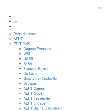
en
sk
fr
Page d'accueil
AEHT
EDITIONS
Cognac Embassy
WSI
UCBB
SkBA
Francois Peyrot
De Luze
Gourry de Chadeville
Grosperrin
AEHT Camus
AEHT Godet
AEHT Tessendier
AEHT Grosperrin
AEHT Bache Gabrielsen