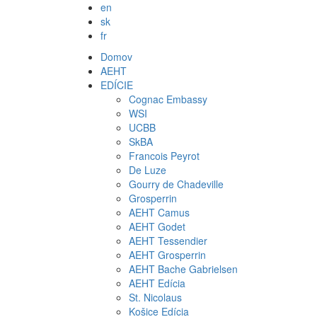
en
sk
fr
Domov
AEHT
EDÍCIE
Cognac Embassy
WSI
UCBB
SkBA
Francois Peyrot
De Luze
Gourry de Chadeville
Grosperrin
AEHT Camus
AEHT Godet
AEHT Tessendier
AEHT Grosperrin
AEHT Bache Gabrielsen
AEHT Edícia
St. Nicolaus
Košice Edícia