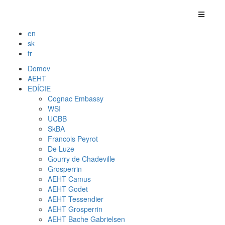
en
sk
fr
Domov
AEHT
EDÍCIE
Cognac Embassy
WSI
UCBB
SkBA
Francois Peyrot
De Luze
Gourry de Chadeville
Grosperrin
AEHT Camus
AEHT Godet
AEHT Tessendier
AEHT Grosperrin
AEHT Bache Gabrielsen