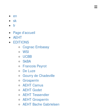
en
sk
fr
Page d'accueil
AEHT
EDITIONS
Cognac Embassy
WSI
UCBB
SkBA
Francois Peyrot
De Luze
Gourry de Chadeville
Grosperrin
AEHT Camus
AEHT Godet
AEHT Tessendier
AEHT Grosperrin
AEHT Bache Gabrielsen