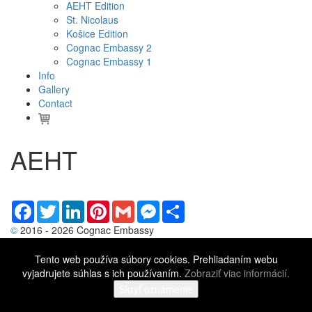
AEHT Edition
St. Nicolaus
Košice Edition
Cognac Embassy 2
Cognac Embassy 1
Info
Gallery
Contact
AEHT
Facebook
Twitter
LinkedIn
Pinterest
Gmail
Messenger
Share
©
2016 - 2026 Cognac Embassy
General and Commercial conditions
Tento web používa súbory cookies. Prehliadaním webu
vyjadrujete súhlas s ich používaním.
Zobraziť viac informácií.