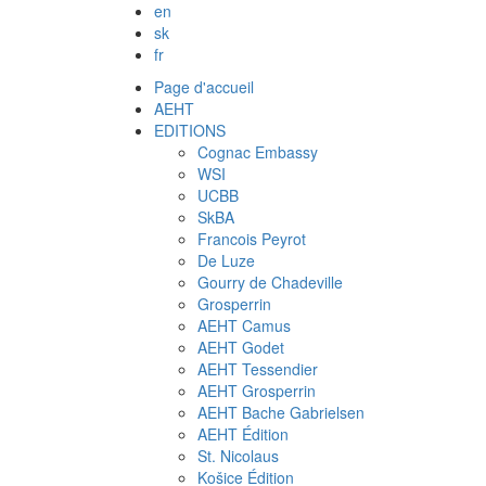
en
sk
fr
Page d'accueil
AEHT
EDITIONS
Cognac Embassy
WSI
UCBB
SkBA
Francois Peyrot
De Luze
Gourry de Chadeville
Grosperrin
AEHT Camus
AEHT Godet
AEHT Tessendier
AEHT Grosperrin
AEHT Bache Gabrielsen
AEHT Édition
St. Nicolaus
Košice Édition