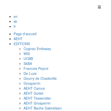
en
sk
fr
Page d'accueil
AEHT
EDITIONS
Cognac Embassy
WSI
UCBB
SkBA
Francois Peyrot
De Luze
Gourry de Chadeville
Grosperrin
AEHT Camus
AEHT Godet
AEHT Tessendier
AEHT Grosperrin
AEHT Bache Gabrielsen